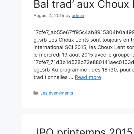
Bal trad’ aux Choux
August 4, 2015
by
admin
17cfe7_ab55e67ff95c4ab8915304b0a49965
g_srb Les Choux Lents sont toujours en tra
international SCI 2015, les Choux Lent son
le mercredi 19 août 2015 avec le groupe 
17cfe7_71d3b1d528b72e880141aec0103d0
pg_srb Au programme : dès 18h30, pour ce
traditionnelles …
Read more
Categories
Les événements
JPO printemps 2015