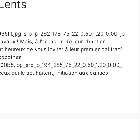
 Lents
f1.jpg_srb_p_262_178_75_22_0.50_1.20_0.00_jp
vaux ! Mais, à l’occasion de leur chantier
t heureux de vous inviter à leur premier bal trad’
Isopothes
0b5.jpg_srb_p_194_285_75_22_0.50_1.20_0.00_j
ux qui le souhaitent, initiation aux danses